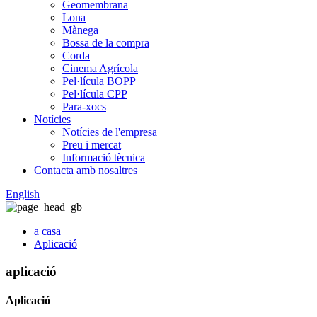
Geomembrana
Lona
Mànega
Bossa de la compra
Corda
Cinema Agrícola
Pel·lícula BOPP
Pel·lícula CPP
Para-xocs
Notícies
Notícies de l'empresa
Preu i mercat
Informació tècnica
Contacta amb nosaltres
English
a casa
Aplicació
aplicació
Aplicació