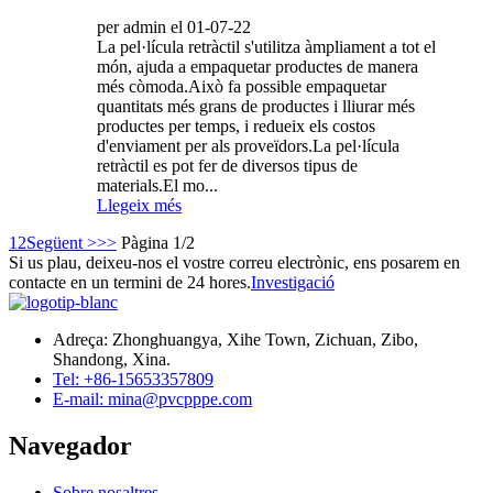
per admin el 01-07-22
La pel·lícula retràctil s'utilitza àmpliament a tot el
món, ajuda a empaquetar productes de manera
més còmoda.Això fa possible empaquetar
quantitats més grans de productes i lliurar més
productes per temps, i redueix els costos
d'enviament per als proveïdors.La pel·lícula
retràctil es pot fer de diversos tipus de
materials.El mo...
Llegeix més
1
2
Següent >
>>
Pàgina 1/2
Si us plau, deixeu-nos el vostre correu electrònic, ens posarem en
contacte en un termini de 24 hores.
Investigació
Adreça: Zhonghuangya, Xihe Town, Zichuan, Zibo,
Shandong, Xina.
Tel: +86-15653357809
E-mail: mina@pvcpppe.com
Navegador
Sobre nosaltres