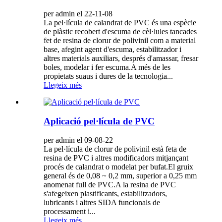
per admin el 22-11-08
La pel·lícula de calandrat de PVC és una espècie
de plàstic recobert d'escuma de cèl·lules tancades
fet de resina de clorur de polivinil com a material
base, afegint agent d'escuma, estabilitzador i
altres materials auxiliars, després d'amassar, fresar
boles, modelar i fer escuma.A més de les
propietats suaus i dures de la tecnologia...
Llegeix més
Aplicació pel·lícula de PVC
per admin el 09-08-22
La pel·lícula de clorur de polivinil està feta de
resina de PVC i altres modificadors mitjançant
procés de calandrat o modelat per bufat.El gruix
general és de 0,08 ~ 0,2 mm, superior a 0,25 mm
anomenat full de PVC.A la resina de PVC
s'afegeixen plastificants, estabilitzadors,
lubricants i altres SIDA funcionals de
processament i...
Llegeix més