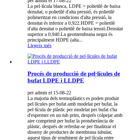
per admin el 17-08-22
La pel·lícula blanca, LDPE = polietilè de baixa
densitat, o polietilè d'alta pressió, és polietilè
polimeritzat en condicions d'alta pressió, la
densitat és inferior a 0,922.HDPE = polietilè
d'alta densitat o polietilè de baixa tensió.Densitat
superior a 0,940.La geomembrana negra és
principalment HDPE (alta...
Llegeix més
Procés de producció de pel·lícules de
bufat LDPE i LLDPE
per admin el 15-08-22
La majoria dels termoplàstics es poden produir
pel·lícules per bufat amb modelat per bufat, la
pel·lícula de plàstic per modelat per bufat s'ha
d'espremer en un tub prim, després colpejar amb
aire comprimit per bufar la protuberància de
plàstic, després de refredar-se per finalitzar el
disseny de productes de membrana tubular,
aquest tipus de rendiment de pel·lícula entre