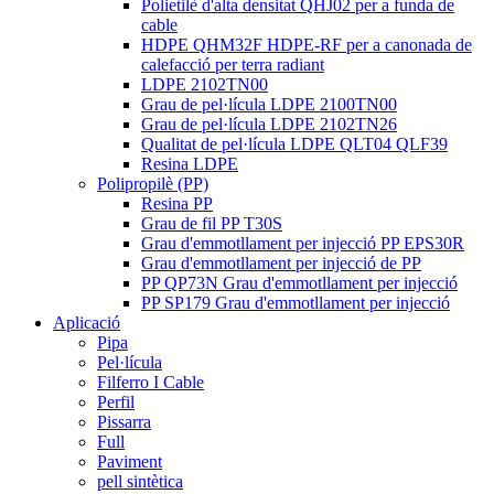
Polietilè d'alta densitat QHJ02 per a funda de
cable
HDPE QHM32F HDPE-RF per a canonada de
calefacció per terra radiant
LDPE 2102TN00
Grau de pel·lícula LDPE 2100TN00
Grau de pel·lícula LDPE 2102TN26
Qualitat de pel·lícula LDPE QLT04 QLF39
Resina LDPE
Polipropilè (PP)
Resina PP
Grau de fil PP T30S
Grau d'emmotllament per injecció PP EPS30R
Grau d'emmotllament per injecció de PP
PP QP73N Grau d'emmotllament per injecció
PP SP179 Grau d'emmotllament per injecció
Aplicació
Pipa
Pel·lícula
Filferro I Cable
Perfil
Pissarra
Full
Paviment
pell sintètica