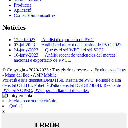
Productes
Aplicació
Contacta amb nosaltres
Notícies
17-Jul-2023
Anàlisi d'exportació de PVC
07-jul-2023
Anàlisi del mercat de la resina de PVC 2023
24-juny-2023
Què és el sòl WPC i el sòl SPC?
16-juny-2023
Anàlisi recent de tendències del mercat
nacional d'exportació de PVC...
© Copyright - 2020-2023 : Tots els drets reservats.
Productes calents
-
Mapa del lloc
-
AMP Mobile
Polietilè d'alta densitat DMD1158
,
Resina de PVC
,
Polietilè d'alta
densitat QHB18
,
Polietilè d'alta densitat DGDB2480H
,
Resina de
PVC SINOPEC
,
PVC per a aïllament de cables
,
Envia un correu electrònic
Què tal
x