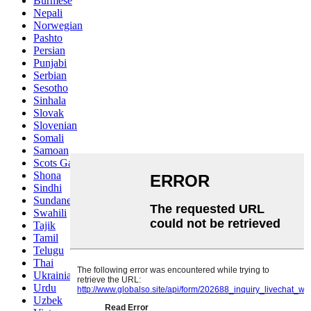
Burmese
Nepali
Norwegian
Pashto
Persian
Punjabi
Serbian
Sesotho
Sinhala
Slovak
Slovenian
Somali
Samoan
Scots Gaelic
Shona
Sindhi
Sundanese
Swahili
Tajik
Tamil
Telugu
Thai
Ukrainian
Urdu
Uzbek