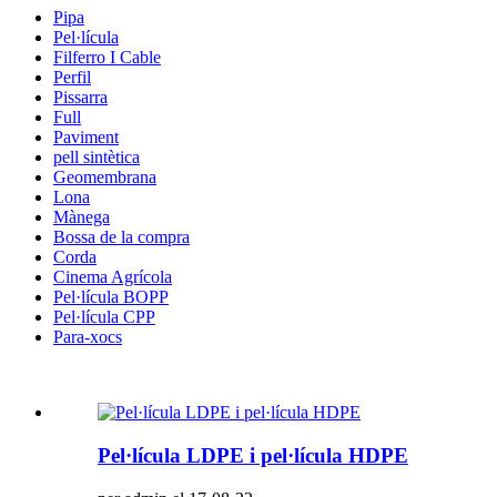
Pipa
Pel·lícula
Filferro I Cable
Perfil
Pissarra
Full
Paviment
pell sintètica
Geomembrana
Lona
Mànega
Bossa de la compra
Corda
Cinema Agrícola
Pel·lícula BOPP
Pel·lícula CPP
Para-xocs
Pel·lícula LDPE i pel·lícula HDPE